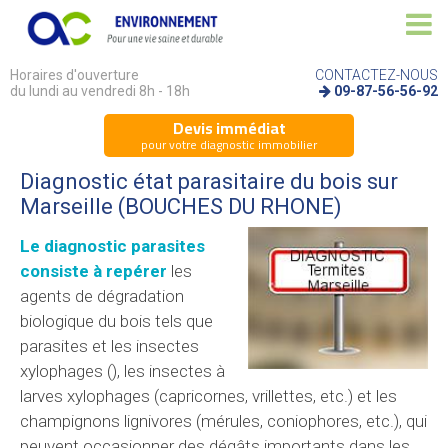
Horaires d'ouverture
CONTACTEZ-NOUS
du lundi au vendredi 8h - 18h
09-87-56-56-92
Devis immédiat
pour votre diagnostic immobilier
Diagnostic état parasitaire du bois sur
Marseille (BOUCHES DU RHONE)
Le diagnostic parasites
consiste à repérer
les
agents de dégradation
biologique du bois tels que
parasites et les insectes
xylophages (), les insectes à
larves xylophages (capricornes, vrillettes, etc.) et les
champignons lignivores (mérules, coniophores, etc.), qui
peuvent occasionner des dégâts importants dans les