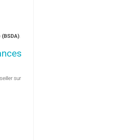
e (BSDA)
.
ances
iller sur