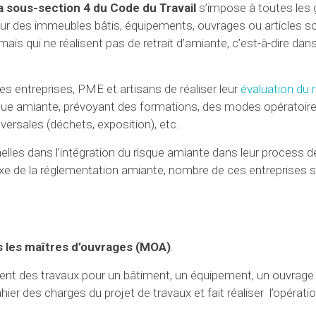
a sous-section 4 du Code du Travail
s’impose à toutes les
 sur des immeubles bâtis, équipements, ouvrages ou articles s
ais qui ne réalisent pas de retrait d’amiante, c’est-à-dire dans
 entreprises, PME et artisans de réaliser leur
évaluation du 
isque amiante, prévoyant des formations, des modes opératoire
ersales (déchets, exposition), etc.
nelles dans l’intégration du risque amiante dans leur process d
e de la réglementation amiante, nombre de ces entreprises s
nt pas du tout.
s les maîtres d’ouvrages (MOA)
.
igent des travaux pour un bâtiment, un équipement, un ouvrage
ahier des charges du projet de travaux et fait réaliser l’opérati