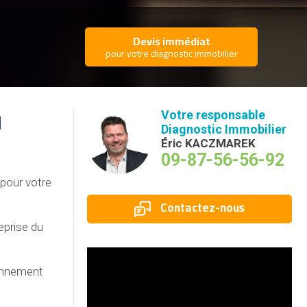
Devis immédiat
pour votre diagnostic immobilier
u
Votre responsable
Diagnostic Immobilier
Éric KACZMAREK
09-87-56-56-92
pour votre
Contactez-nous
eprise du
ronnement