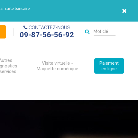
par carte bancaire
CONTACTEZ-NOUS
09-87-56-56-92
Autres
Visite virtuelle -
Paiement
agnostics
Maquette numérique
en ligne
services