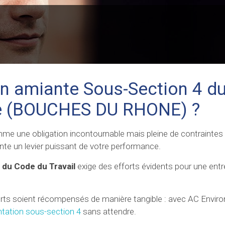
on amiante Sous-Section 4 d
lle (BOUCHES DU RHONE) ?
e une obligation incontournable mais pleine de contraintes 
inte un levier puissant de votre performance.
 du Code du Travail
exige des efforts évidents pour une entr
forts soient récompensés de manière tangible : avec AC Envi
ntation sous-section 4
sans attendre.